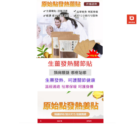
原始點發熱薑貼專賣店
分類:
外熱源發熱貼
外熱源發熱貼消除關節累積疲
勞，擺脫行動滯澀沉重感
風濕關節炎常常在夜深人靜時發作，讓人輾轉反側、
難以入眠，為了帶給您更高品質的睡眠與生活，我們
推薦這款純天然
外熱源發熱貼
，成分源自天然植物，