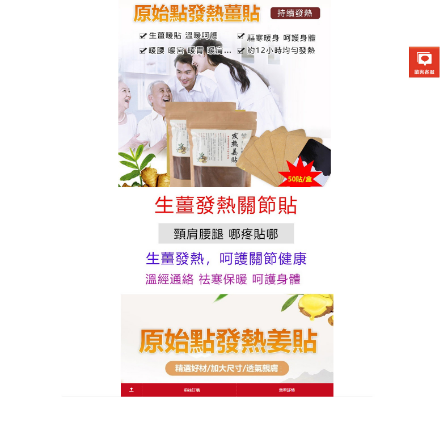
原始點發熱薑貼專賣店
關節暖貼
脊柱問題是現代城市人的通病，缺乏運動、作息不規
律等都是誘因，
關節暖貼
是在中醫理論的基礎上研發
出的一款具有排除身體毒素的理療產品，它裡面除了
薑精油還有很多純中藥材的成分，可以滲透皮錶以下
驅寒祛濕，使氣血充盈，正氣旺盛，推薦長期使用可
養顏保健，讓生活充滿不可思議的美妙色彩，
關節暖
貼
的中藥成分可以促進血液的迴圈，有助於調節器官
的迴圈狀態，能够將身體裡面多餘的熱氣和毒素都排
出體外，是幫助您養生保健的最好的伴侶。