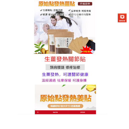
原始點發熱薑貼專賣店
月份:
2023 年 9 月
關節暖貼能加速藥效滲入肌肉
深處直達痛源，消除痠痛輕鬆
舒適
關節疼痛的病因牽涉非常廣，臨床表現多以疼痛為
主
，關節暖貼
採用全天然植萃複合配方，主要成份除