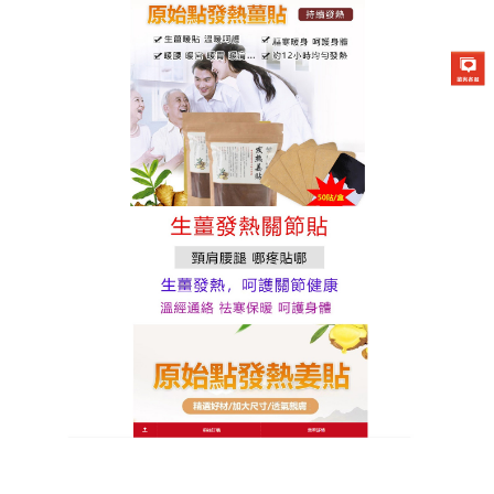
原始點發熱薑貼專賣店
發熱薑貼使疼痛迅速消失，有
利於受損部位的修復
常常因為姿勢不良導致全身痠痛？
發熱薑貼
是一種非
類固醇消炎止痛藥，作用機制跟前面提到的吲哚美辛
很類似，都可以抑制前列腺素的合成，主要是可以提
拉皮膚，起到促進皮下淋巴回流與血液迴圈，從而消
腫，並减少神經末梢刺激而減輕疼痛的作用。
發
分
2023 年 10 月 30 日
發熱薑貼
佈
類