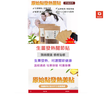
原始點發熱薑貼專賣店
發熱膝蓋貼是便捷貼敷神器，
關節暖意隨時有
久坐辦公、長時看屏，頸肩腰椎易酸痛，傳統熱敷需
準備工具，極為不便，這款
發熱膝蓋貼
精選天然艾
草、薄荷、當歸等成分，無化學添加、無刺激性，溫
和發熱呵護關節，輕巧獨立包裝，攜帶方便，撕貼簡
單，貼敷後透氣不悶，粘性適中不易移位，發熱膝蓋
貼適用於全身多個關節部位，恒定溫感持續8小時，快
速緩解酸痛僵硬，改善局部循環，讓上班族、學生