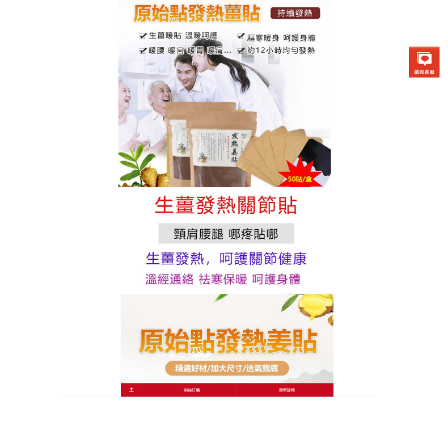
原始點發熱薑貼專賣店
發熱薑貼能够清除體內濕氣跟
寒氣，起到活血、通絡的作用
腿疼不是病，但疼起來要命，腿疼是現代的高發病，
不論是老人還是年輕人，都有不同程度的腿疼，這和
我們的生活習慣有一定的關係，
發熱薑貼
是應用非常
多的中藥進行加工、熬制所製成，能够起到活血化
瘀、疏經通絡的作用，有效減輕膝蓋位置的炎症病
灶，這樣動脈供血新增之後有助於恢復，加以引藥率
領群藥，開結行滯直達病所，同時大家也應該要注意