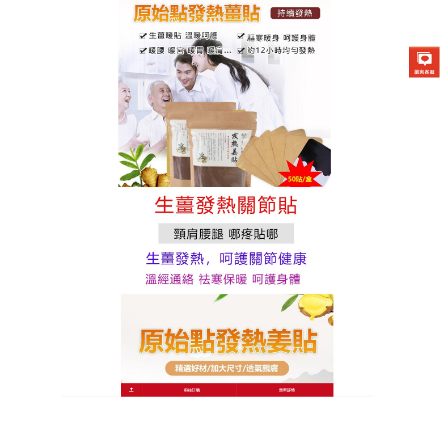
原始點發熱薑貼專賣店
原始點薑貼布可促進血液循
環，有效改善疼痛感
膝關節外側疼痛大多是由於髂脛束緊張而摩擦股骨外
側髁引起的，
原始點薑貼布
為外用藥物，主要成分為
艾葉油、薄荷油、磁粉、桂花油、桉葉油、肉桂等，
可刺激性傷處的末梢神經處，通過反射，擴張血管，
促進局部血液迴圈，改善周圍組織營養，達到消腫，
消炎和鎮痛的目的，原始點薑貼布貼在身上不礙外
觀。不易脫落，防水性佳，持久粘貼，無香料和醫藥